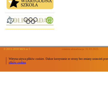
© 2011-2018 MZS nr 5
ostatnia aktualizacja: 31.03.2025.
Witryna używa plików cookies. Dalsze korzystanie ze strony bez zmiany ustawień prze
plików cookies