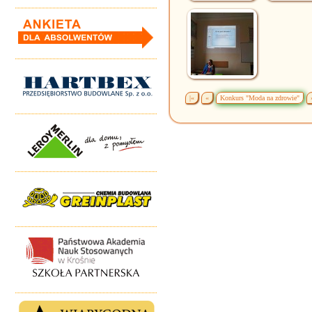
|«
«
Konkurs "Moda na zdrowie"