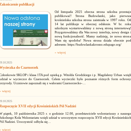
Zakończenie publikacji
Od listopada 2025 obecna strona szkolna przestaj
publikować! Strona Budowlanki, jako pierwsz
krośnieńska szkolna strona zaistniała w 1997 roku. O
14 lat publikuje w obecnej odsłonie. W br. rok
szkolnym wystartowaliśmy z nową stroną internetową
Przygotowaliśmy dla Was nowy interfejs, nowy design 
nową funkcjonalność. Mamy nadzieję, że nowa stron
Wam się spodoba! Nowa strona działa obecnie po
adresem: https://budowlankakrosno.edupage.org/
» więcej
29.10.2025
Wycieczka do Czarnorzek
Członkowie SKLOP i klasa 1TA pod opieką p. Witolda Grodzkiego i p. Magdaleny Urban wzięl
udział w wycieczce do Czarnorzek. Celem wycieczki było poznanie różnych form ochron
przyrody. Uczniowie zapoznali się z walorami Czarnorzecko-…
» więcej
20.10.2025
Rozpoczęcie XVII edycji Krośnieńskich Pól Nadziei
W piątek, 10 października 2025 r. o godzinie 12.00, przedstawiciele wolontariuszy z naszeg
Szkolnego Koła Wolontariatu wzięli udział w uroczystym rozpoczęciu XVII edycji Krośnieńskic
Pól Nadziei. Uroczystość odbyła się…
» więcej