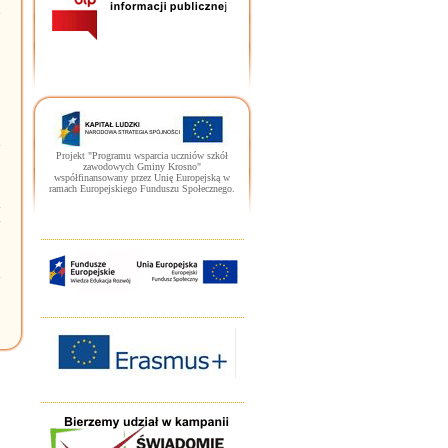
5
o
Projekt "Programu wsparcia uczniów szkół
zawodowych Gminy Krosno"
współfinansowany przez Unię Europejską w
ramach Europejskiego Funduszu Społecznego.
ń
h