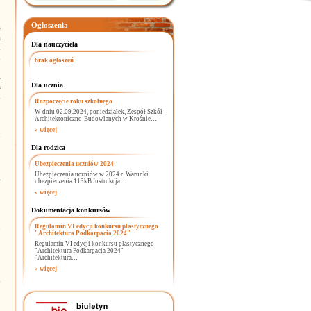
Ogłoszenia
e
a
Dla nauczyciela
d
u
brak ogłoszeń
!
i
Dla ucznia
a
d
Rozpoczęcie roku szkolnego
W dniu 02.09.2024, poniedziałek, Zespół Szkół
Architektoniczno-Budowlanych w Krośnie…
» więcej
Dla rodzica
Ubezpieczenia uczniów 2024
Ubezpieczenia uczniów w 2024 r. Warunki
i
ubezpieczenia 113kB Instrukcja…
y
» więcej
Dokumentacja konkursów
Regulamin VI edycji konkursu plastycznego
"Architektura Podkarpacia 2024"
Regulamin VI edycji konkursu plastycznego
"Architektura Podkarpacia 2024"
"Architektura…
o
» więcej
h