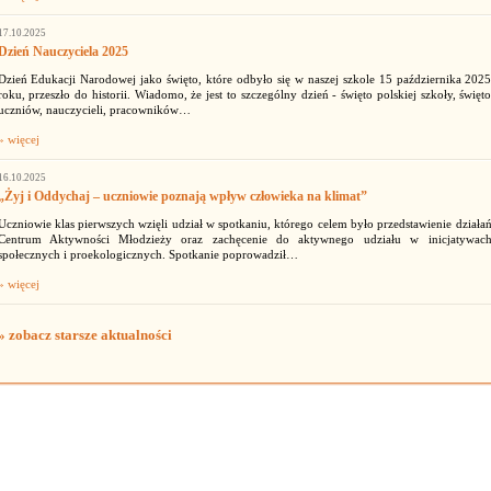
17.10.2025
Dzień Nauczyciela 2025
Dzień Edukacji Narodowej jako święto, które odbyło się w naszej szkole 15 października 202
roku, przeszło do historii. Wiadomo, że jest to szczególny dzień - święto polskiej szkoły, święt
uczniów, nauczycieli, pracowników…
» więcej
16.10.2025
„Żyj i Oddychaj – uczniowie poznają wpływ człowieka na klimat”
Uczniowie klas pierwszych wzięli udział w spotkaniu, którego celem było przedstawienie działa
Centrum Aktywności Młodzieży oraz zachęcenie do aktywnego udziału w inicjatywac
społecznych i proekologicznych. Spotkanie poprowadził…
» więcej
» zobacz starsze aktualności