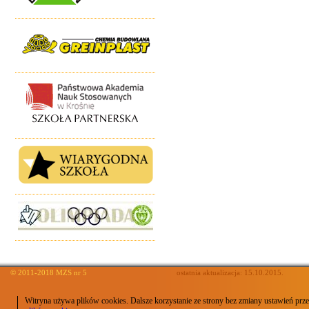
© 2011-2018 MZS nr 5
ostatnia aktualizacja: 15.10.2015.
Witryna używa plików cookies. Dalsze korzystanie ze strony bez zmiany ustawień prze