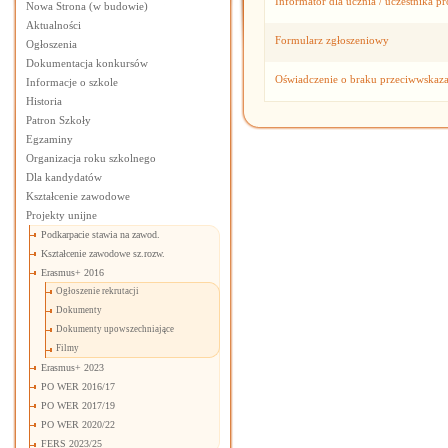
Informator dla ucznia / uczestnika pr
Nowa Strona (w budowie)
Aktualności
Formularz zgłoszeniowy
Ogłoszenia
Dokumentacja konkursów
Oświadczenie o braku przeciwwskaz
Informacje o szkole
Historia
Patron Szkoły
Egzaminy
Organizacja roku szkolnego
Dla kandydatów
Kształcenie zawodowe
Projekty unijne
Podkarpacie stawia na zawod.
Kształcenie zawodowe sz.rozw.
Erasmus+ 2016
Ogłoszenie rekrutacji
Dokumenty
Dokumenty upowszechniające
Filmy
Erasmus+ 2023
PO WER 2016/17
PO WER 2017/19
PO WER 2020/22
FERS 2023/25