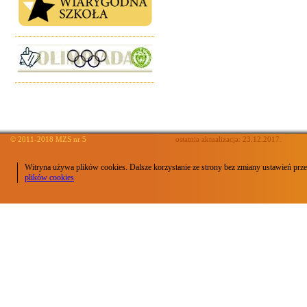
© 2011-2018 MZS nr 5
ostatnia aktualizacja: 23.12.2017.
Witryna używa plików cookies. Dalsze korzystanie ze strony bez zmiany ustawień prze
plików cookies