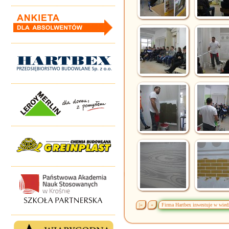
|«
«
Firma Hartbex inwestuje w wied