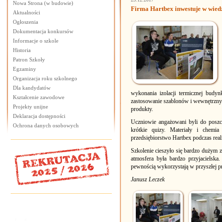
Nowa Strona (w budowie)
Firma Hartbex inwestuje w wied
Aktualności
Ogłoszenia
Dokumentacja konkursów
Informacje o szkole
Historia
Patron Szkoły
Egzaminy
Organizacja roku szkolnego
Dla kandydatów
wykonania izolacji termicznej budyn
Kształcenie zawodowe
zastosowanie szablonów i wewnętrznych
Projekty unijne
produkty.
Deklaracja dostępności
Uczniowie angażowani byli do poszcz
Ochrona danych osobowych
krótkie quizy. Materiały i chemi
przedsiębiorstwo Hartbex podczas real
Szkolenie cieszyło się bardzo dużym 
atmosfera była bardzo przyjacielsk
pewnością wykorzystają w przyszłej 
Janusz Leczek